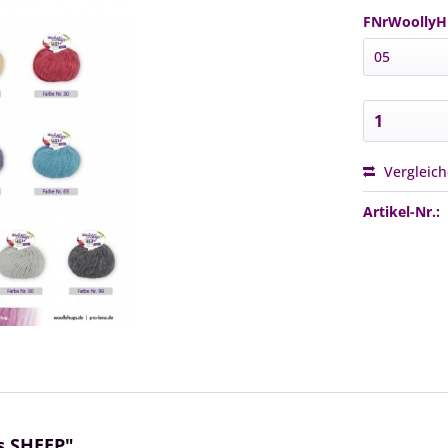
FNrWoollyH
Vergleic
Artikel-Nr.:
s SHEEP"