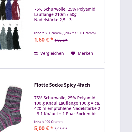
75% Schurwolle, 25% Polyamid
Lauflänge 210m / 50g
Nadelstärke 2,5 - 3
Inhalt
50 Gramm
(3,20 € * / 100 Gramm)
1,60 € *
1,99 € *
Vergleichen
Merken
Flotte Socke Spicy 4fach
75% Schurwolle, 25% Polyamid
100 g Knäul Lauflänge 100 g = ca.
420 m empfohlene Nadelstärke 2
- 3 1 Knäuel = 1 Paar Socken bis
Gr. 46 Maschenprobe: 10 x 10 cm
Inhalt
100 Gramm
= 30 M / 42 R
5,00 € *
5,95 € *