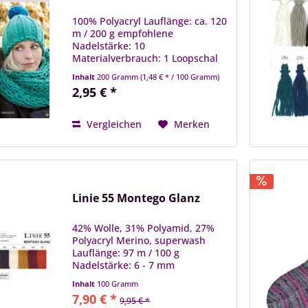
100% Polyacryl Lauflänge: ca. 120
m / 200 g empfohlene
Nadelstärke: 10
Materialverbrauch: 1 Loopschal
oder Mütze = ca. 200 g Leichtes,
Inhalt
200 Gramm
(1,48 € * / 100 Gramm)
weiches und voluminöses
2,95 € *
Schnellstrickgarn. Die Anleitung
des Loop-Schals und der Mütze
befindet sich...
Vergleichen
Merken
Linie 55 Montego Glanz
42% Wolle, 31% Polyamid, 27%
Polyacryl Merino, superwash
Lauflänge: 97 m / 100 g
Nadelstärke: 6 - 7 mm
Inhalt
100 Gramm
7,90 € *
9,95 € *