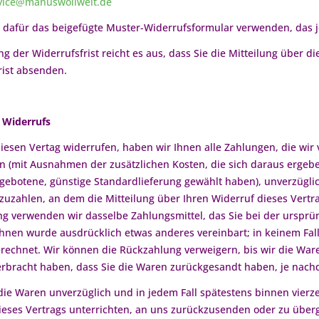
vice@manuswollwelt.de
 dafür das beigefügte Muster-Widerrufsformular verwenden, das je
g der Widerrufsfrist reicht es aus, dass Sie die Mitteilung über 
rist absenden.
 Widerrufs
iesen Vertag widerrufen, haben wir Ihnen alle Zahlungen, die wir 
en (mit Ausnahmen der zusätzlichen Kosten, die sich daraus ergeben
gebotene, günstige Standardlieferung gewählt haben), unverzügl
zuzahlen, an dem die Mitteilung über Ihren Widerruf dieses Vertra
g verwenden wir dasselbe Zahlungsmittel, das Sie bei der ursprün
Ihnen wurde ausdrücklich etwas anderes vereinbart; in keinem Fa
erechnet. Wir können die Rückzahlung verweigern, bis wir die War
rbracht haben, dass Sie die Waren zurückgesandt haben, je nachd
die Waren unverzüglich und in jedem Fall spätestens binnen vier
ieses Vertrags unterrichten, an uns zurückzusenden oder zu überg