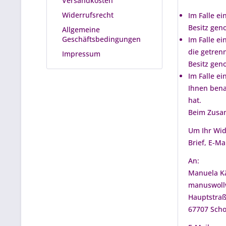
Versandkosten
Widerrufsrecht
Im Falle ei
Besitz gen
Allgemeine
Geschäftsbedingungen
Im Falle e
die getrenn
Impressum
Besitz gen
Im Falle e
Ihnen bena
hat.
Beim Zusam
Um Ihr Wid
Brief, E-M
An:
Manuela K
manuswoll
Hauptstraß
67707 Sch