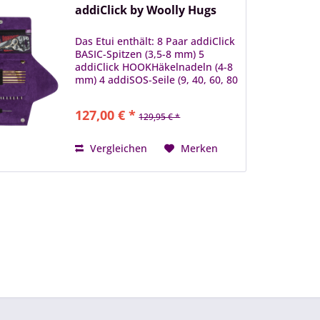
addiClick by Woolly Hugs
Das Etui enthält: 8 Paar addiClick
BASIC-Spitzen (3,5-8 mm) 5
addiClick HOOKHäkelnadeln (4-8
mm) 4 addiSOS-Seile (9, 40, 60, 80
cm) 1 Kupplung, 1 Schere
Goldmarie, 1 Maßband, 1
127,00 € *
129,95 € *
Stopfnadel 10 addiLove
Maschenmarkierer 2 addiClick...
Vergleichen
Merken